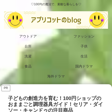
♡100均の魔法で、素敵な暮らしを♡
アウトドア
ファッション
台所
子供
洗濯
生活
食品
国内ドラマ
海外ドラマ
PR
子どもの創造力を育む！100円ショップの
おままごと調理器具ガイド！セリア・ダイ
ソー・キャンドゥの注目商品