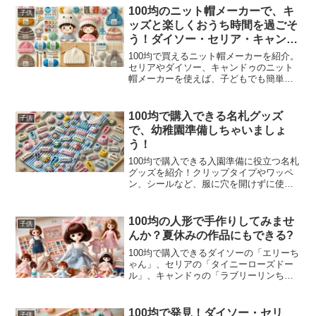
すすめの縄跳びアイテムをチェックし
100均のニット帽メーカーで、キ
子供
て、楽しく運動を始めましょう。
ッズと楽しくおうち時間を過ごそ
う！ダイソー・セリア・キャンド
ゥで比較！
100均で買えるニット帽メーカーを紹介。
セリアやダイソー、キャンドゥのニット
帽メーカーを使えば、子どもでも簡単に
おしゃれなニット帽が作れます。親子で
お揃いのニット帽を作る楽しさや、作り
方のポイントも解説。コスパ抜群でおう
100均で購入できる名札グッズ
子供
ち時間を充実させるハンドメイドアイテ
で、幼稚園準備しちゃいましょ
ムをチェックしてみてください。
う！
100均で購入できる入園準備に役立つ名札
グッズを紹介！クリップタイプやワッペ
ン、シールなど、服に穴を開けずに使え
る便利な名札グッズが満載。ダイソーや
セリアのおすすめ商品をチェックして、
簡単で可愛い名札付けを実現しましょ
100均の人形で手作りしてみませ
子供
う。100円で揃えられる便利グッズで、入
んか？夏休みの作品にもできる?
園準備をスムーズに！
100均で購入できるダイソーの「エリーち
ゃん」、セリアの「タイニーローズドー
ル」、キャンドゥの「ラブリーリンちゃ
ん」などの人形が話題。手作り洋服やア
レンジでオリジナル人形を作るのが流行
中。羊毛フェルトのキットもあり、夏休
100均で発見！ダイソー・セリ
子供