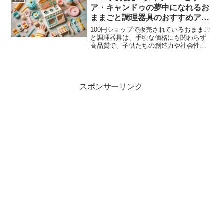
みの工作にも最適。ぜひ試してみてくだ
ア・キャンドゥの夢中になれるお
さい！
ままごと調理器具のおすすめアイ
テム
100円ショップで販売されているおままご
と調理器具は、手頃な価格にも関わらず
高品質で、子供たちの創造力や社会性の
発達に貢献する教育的な玩具です。ダイ
ソー、セリア、キャンドゥの各店舗で
は、多種多様なおままごと用調理器具を
取り揃えており、それぞ...
スポンサーリンク