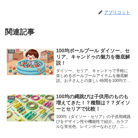
アプリコット
関連記事
100均ボールプール ダイソー、セ
子供
リア、キャンドゥの魅力を徹底解
説！
ダイソー、セリア、キャンドゥで手軽に
楽しめるボールプールアイテムを徹底解
説。お子さんとの楽しい時間を100均でお
手頃価格で実現しましょう！
100均の縄跳びは子供用のものも
子供
増えてきた！？種類は？？ダイソ
ーとセリアで比較！
100均（ダイソー・セリア）の子供用縄跳
びをデザイン性や機能性で紹介。カラフ
ルな蛍光色、レインボーなわとび、二重
跳び練習用、カウンター付きなど多彩な
種類が勢揃い。親子で一緒に楽しめるお