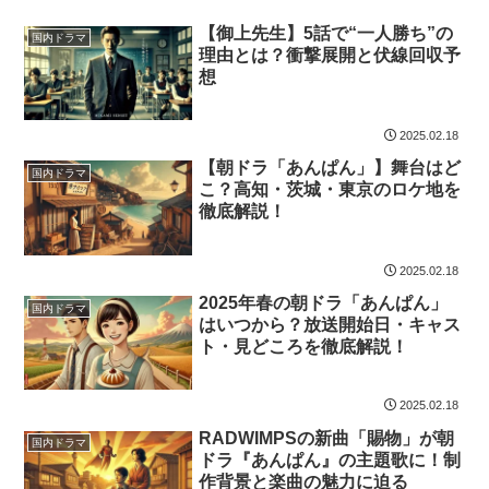
【御上先生】5話で“一人勝ち”の
国内ドラマ
理由とは？衝撃展開と伏線回収予
想
2025.02.18
【朝ドラ「あんぱん」】舞台はど
国内ドラマ
こ？高知・茨城・東京のロケ地を
徹底解説！
2025.02.18
2025年春の朝ドラ「あんぱん」
国内ドラマ
はいつから？放送開始日・キャス
ト・見どころを徹底解説！
2025.02.18
RADWIMPSの新曲「賜物」が朝
国内ドラマ
ドラ『あんぱん』の主題歌に！制
作背景と楽曲の魅力に迫る