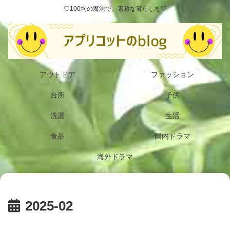
♡100均の魔法で、素敵な暮らしを♡
アウトドア
ファッション
台所
子供
洗濯
生活
食品
国内ドラマ
海外ドラマ
2025-02