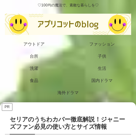
♡100均の魔法で、素敵な暮らしを♡
アウトドア
ファッション
台所
子供
洗濯
生活
食品
国内ドラマ
海外ドラマ
PR
セリアのうちわカバー徹底解説！ジャニー
ズファン必見の使い方とサイズ情報