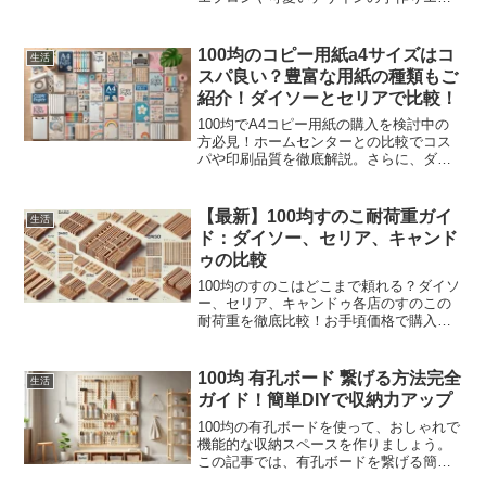
ロンを紹介します。ダイソー、セリア、
キャンドゥのおすすめエプロンを詳しく
解説。ぜひ参考にしてください。
100均のコピー用紙a4サイズはコ
生活
スパ良い？豊富な用紙の種類もご
紹介！ダイソーとセリアで比較！
100均でA4コピー用紙の購入を検討中の
方必見！ホームセンターとの比較でコス
パや印刷品質を徹底解説。さらに、ダイ
ソーやセリアで見つけられるおしゃれで
便利なおすすめコピー用紙5選もご紹介し
ます。一般家庭での使用に最適な情報を
【最新】100均すのこ耐荷重ガイ
生活
お届けします。
ド：ダイソー、セリア、キャンド
ゥの比較
100均のすのこはどこまで頼れる？ダイソ
ー、セリア、キャンドゥ各店のすのこの
耐荷重を徹底比較！お手頃価格で購入可
能なすのこの秘密を解明します。
100均 有孔ボード 繋げる方法完全
生活
ガイド！簡単DIYで収納力アップ
100均の有孔ボードを使って、おしゃれで
機能的な収納スペースを作りましょう。
この記事では、有孔ボードを繋げる簡単
な方法と、実際に使ってみた感想をご紹