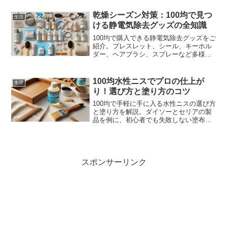
介します。
乾燥シーズン対策：100均で見つ
生活
ける静電気除去グッズの全知識
100均で購入できる静電気除去グッズをご
紹介。ブレスレット、シール、キーホル
ダー、ヘアブラシ、スプレーなど多様な
タイプが揃っており、静電気の痛みや不
快感を軽減します。乾燥シーズンの静電
気対策に役立つ便利アイテムをチェック
100均水性ニスでプロの仕上が
生活
して、快適な生活を送りましょう。
り！選び方と塗り方のコツ
100均で手軽に手に入る水性ニスの選び方
と塗り方を解説。ダイソーとセリアの製
品を例に、初心者でも失敗しない塗布方
法やDIYプロジェクトのアイデアを紹介し
ます。美しい仕上がりを目指して、あな
たのDIYを次のレベルへ！
スポンサーリンク