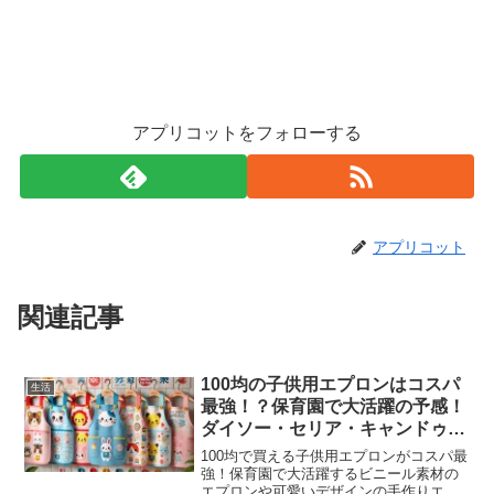
アプリコットをフォローする
アプリコット
関連記事
100均の子供用エプロンはコスパ
生活
最強！？保育園で大活躍の予感！
ダイソー・セリア・キャンドゥで
比較！
100均で買える子供用エプロンがコスパ最
強！保育園で大活躍するビニール素材の
エプロンや可愛いデザインの手作りエプ