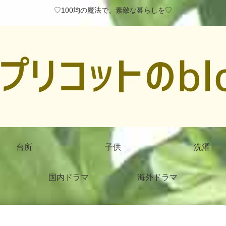
♡100均の魔法で、素敵な暮らしを♡
台所
子供
洗濯
国内ドラマ
海外ドラマ