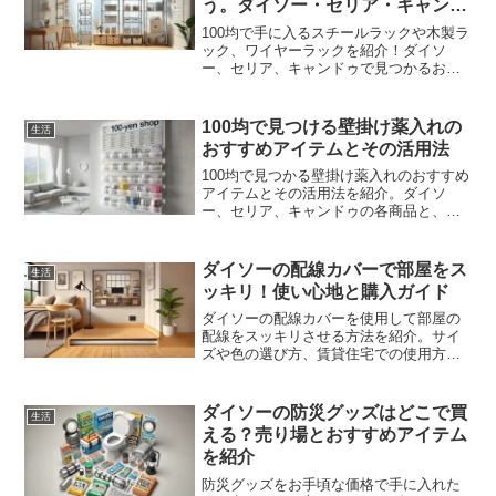
う。ダイソー・セリア・キャンド
ゥと比較！
100均で手に入るスチールラックや木製ラ
ック、ワイヤーラックを紹介！ダイソ
ー、セリア、キャンドゥで見つかるおす
すめの収納パーツを使って、自分だけの
カスタムラックを作りましょう。サイズ
やデザインも豊富で、収納の悩みを解消
100均で見つける壁掛け薬入れの
生活
します。
おすすめアイテムとその活用法
100均で見つかる壁掛け薬入れのおすすめ
アイテムとその活用法を紹介。ダイソ
ー、セリア、キャンドゥの各商品と、そ
の特徴や便利な使い方を詳しく解説しま
す。薬の整理整頓や飲み忘れ防止のため
のカスタマイズアイデアも満載です。家
ダイソーの配線カバーで部屋をス
生活
族みんなで使える100均アイテムで、日常
ッキリ！使い心地と購入ガイド
生活をさらに快適に！
ダイソーの配線カバーを使用して部屋の
配線をスッキリさせる方法を紹介。サイ
ズや色の選び方、賃貸住宅での使用方
法、コーナー部分への工夫など、便利な
使い方とレビューをまとめています。
ダイソーの防災グッズはどこで買
生活
える？売り場とおすすめアイテム
を紹介
防災グッズをお手頃な価格で手に入れた