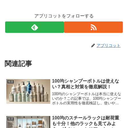
アプリコットをフォローする
アプリコット
関連記事
100均シャンプーボトルは使えな
生活
い？真相と対策を徹底解説！
100均のシャンプーボトルは本当に使えな
いのか？この記事では、100均シャンプー
ボトルの実用性を徹底検証し、使いやす
い商品の選び方や効果的な使用方法を提
供します。あなたのバスタイムがもっと
楽しく、快適になるためのヒントが満載
100均のスチールラックは耐荷重
生活
です。
も十分！他のラックも見てみよ