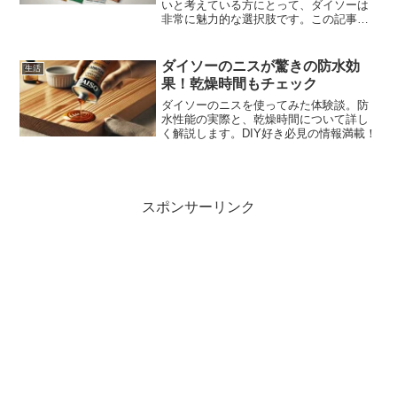
いと考えている方にとって、ダイソーは
非常に魅力的な選択肢です。この記事で
は、ダイソーで防災グッズがどの売り場
にあるのか、またどのようなアイテムが
人気なのかを詳しく紹介します。災害に
ダイソーのニスが驚きの防水効
生活
備えるために、ぜひ参考に...
果！乾燥時間もチェック
ダイソーのニスを使ってみた体験談。防
水性能の実際と、乾燥時間について詳し
く解説します。DIY好き必見の情報満載！
スポンサーリンク