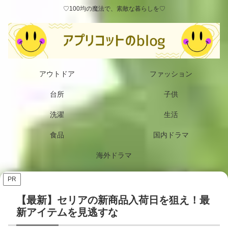
♡100均の魔法で、素敵な暮らしを♡
アウトドア
ファッション
台所
子供
洗濯
生活
食品
国内ドラマ
海外ドラマ
PR
【最新】セリアの新商品入荷日を狙え！最
新アイテムを見逃すな