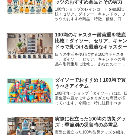
ッツのおすすめ商品とその実力
100均ショップのレインコートを徹底比
較！セリア、ダイソー、キャンドゥ、ワ
ッツのおすすめ商品、特徴、価格、口コ
ミを詳しく紹介。用途やニーズに合った
最適なレインコートを見つけるための選
び方も解説。
100均のキャスター耐荷重を徹底
生活
比較！ダイソー、セリア、キャン
ドゥで見つける最適なキャスター
日々の生活を便利にする100均キャスタ
ー。ダイソー、セリア、キャンドゥの商
品を耐荷重別に比較し、あなたのニーズ
に合った最適なキャスターを見つけまし
ょう！
ダイソーでおすすめ！100均で買
生活
うべきアイテム
100円均一ショップ「ダイソー」には、日
常生活を豊かにするさまざまな商品が揃
っています。今回は、特に注目すべきア
イテムをジャンルごとにご紹介します。
コスパ抜群の便利グッズやトレンド商品
が多く、これを見れば、次にダイソーに
実際に役立った100均の防災グッ
生活
行ったときに迷わず購...
ズ：季節別の災害時の必需品
実際に役立った100均防災グッズを紹介。