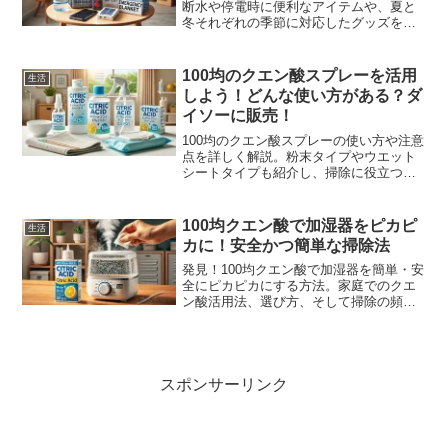
断水や停電時に便利なアイテムや、夏と
冬それぞれの季節に対応したグッズを詳
しく解説。多くの人々が実際に使用した
体験談を通じて、その効果を確認し、災
害時の備えに役立つ情報をお届けしま
100均のクエン酸スプレーを活用
生活
す。
しよう！どんな使い方がある？ダ
イソーに販売！
100均のクエン酸スプレーの使い方や注意
点を詳しく解説。粉末タイプやウエット
シートタイプも紹介し、掃除に役立つ情
報をお届けします。安全に使うための注
意点や使用に適さない素材についても解
説しています。ぜひ、最後までご覧くだ
100均クエン酸で加湿器をピカピ
生活
さい。
カに！安全かつ簡単な掃除法
発見！100均クエン酸で加湿器を簡単・安
全にピカピカにする方法。家庭でのクエ
ン酸活用法、選び方、そして掃除の頻度
まで徹底ガイド。快適な室内環境を保つ
ための秘訣を公開。
スポンサーリンク