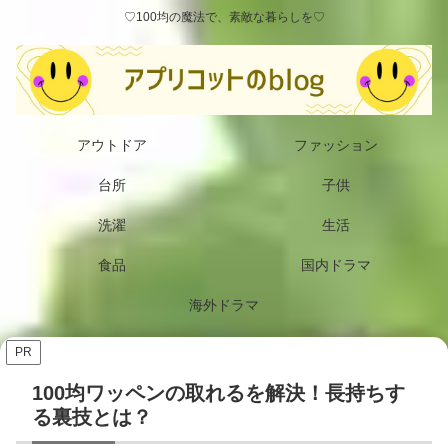
♡100均の魔法で、素敵な暮らしを♡
アウトドア
ファッション
台所
子供
洗濯
生活
食品
国内ドラマ
海外ドラマ
PR
100均ワッペンの取れるを解決！長持ちす
る裏技とは？